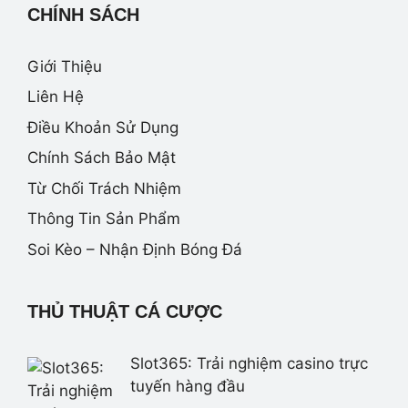
CHÍNH SÁCH
Giới Thiệu
Liên Hệ
Điều Khoản Sử Dụng
Chính Sách Bảo Mật
Từ Chối Trách Nhiệm
Thông Tin Sản Phẩm
Soi Kèo – Nhận Định Bóng Đá
THỦ THUẬT CÁ CƯỢC
Slot365: Trải nghiệm casino trực
tuyến hàng đầu