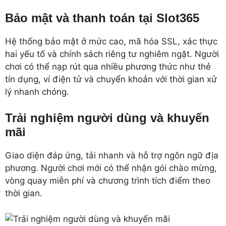
Bảo mật và thanh toán tại Slot365
Hệ thống bảo mật ở mức cao, mã hóa SSL, xác thực
hai yếu tố và chính sách riêng tư nghiêm ngặt. Người
chơi có thể nạp rút qua nhiều phương thức như thẻ
tín dụng, ví điện tử và chuyển khoản với thời gian xử
lý nhanh chóng.
Trải nghiệm người dùng và khuyến
mãi
Giao diện đáp ứng, tải nhanh và hỗ trợ ngôn ngữ địa
phương. Người chơi mới có thể nhận gói chào mừng,
vòng quay miễn phí và chương trình tích điểm theo
thời gian.