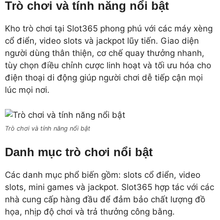
Trò chơi và tính năng nổi bật
Kho trò chơi tại Slot365 phong phú với các máy xèng
cổ điển, video slots và jackpot lũy tiến. Giao diện
người dùng thân thiện, cơ chế quay thưởng nhanh,
tùy chọn điều chỉnh cược linh hoạt và tối ưu hóa cho
điện thoại di động giúp người chơi dễ tiếp cận mọi
lúc mọi nơi.
Trò chơi và tính năng nổi bật
Danh mục trò chơi nổi bật
Các danh mục phổ biến gồm: slots cổ điển, video
slots, mini games và jackpot. Slot365 hợp tác với các
nhà cung cấp hàng đầu để đảm bảo chất lượng đồ
họa, nhịp độ chơi và trả thưởng công bằng.