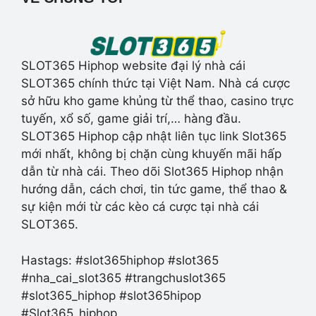
SLOT365 Hiphop website đại lý nhà cái
SLOT365 chính thức tại Việt Nam. Nhà cá cược
sở hữu kho game khủng từ thể thao, casino trực
tuyến, xổ số, game giải trí,… hàng đầu.
SLOT365 Hiphop cập nhật liên tục link Slot365
mới nhất, không bị chặn cùng khuyến mãi hấp
dẫn từ nhà cái. Theo dõi Slot365 Hiphop nhận
hướng dẫn, cách chơi, tin tức game, thể thao &
sự kiện mới từ các kèo cá cược tại nhà cái
SLOT365.
Hastags: #slot365hiphop #slot365
#nha_cai_slot365 #trangchuslot365
#slot365_hiphop #slot365hipop
#Slot365_hiphop