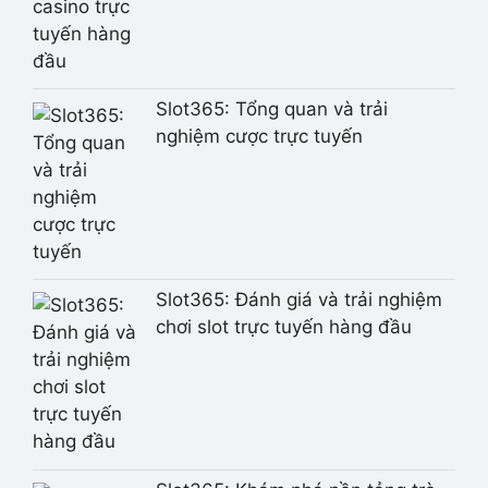
Slot365: Tổng quan và trải
nghiệm cược trực tuyến
Slot365: Đánh giá và trải nghiệm
chơi slot trực tuyến hàng đầu