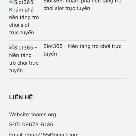
Slot365: Khám phá nền tảng trò
chơi slot trực tuyến
Slot365 - Nền tảng trò chơi trực
tuyến
LIÊN HỆ
Website:cnams.org
SĐT: 0967316136
Email:
phuq7155@gmail.com