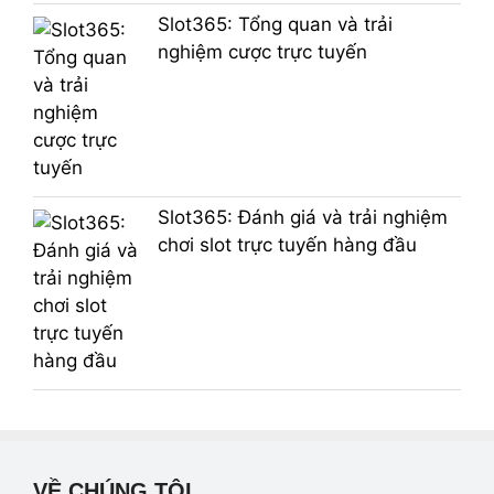
Slot365: Tổng quan và trải
nghiệm cược trực tuyến
Slot365: Đánh giá và trải nghiệm
chơi slot trực tuyến hàng đầu
VỀ CHÚNG TÔI