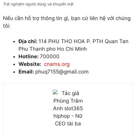
Trải nghiệm người dùng và khuyến mãi
Nếu cần hỗ trợ thông tin gì, bạn cứ liên hệ với chúng
tôi:
Địa chỉ:
114 PHU THO HOA P. PTH Quan Tan
Phu Thanh pho Ho Chi Minh
Hotline:
700000
Website:
cnams.org
Email:
phuq7155@gmail.com