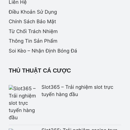
Liên Hệ
Điều Khoản Sử Dụng
Chính Sách Bảo Mật
Từ Chối Trách Nhiệm
Thông Tin Sản Phẩm
Soi Kèo – Nhận Định Bóng Đá
THỦ THUẬT CÁ CƯỢC
Slot365 – Trải nghiệm slot trực
tuyến hàng đầu