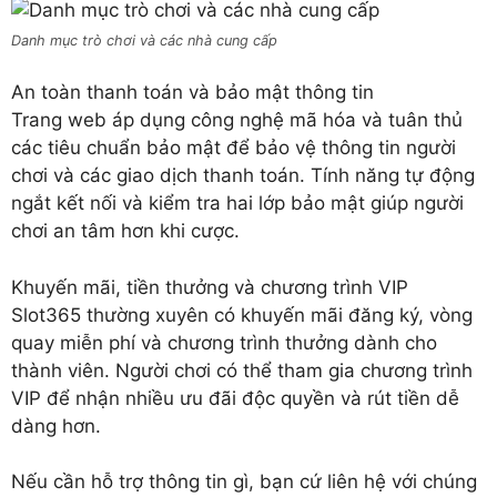
Danh mục trò chơi và các nhà cung cấp
An toàn thanh toán và bảo mật thông tin
Trang web áp dụng công nghệ mã hóa và tuân thủ
các tiêu chuẩn bảo mật để bảo vệ thông tin người
chơi và các giao dịch thanh toán. Tính năng tự động
ngắt kết nối và kiểm tra hai lớp bảo mật giúp người
chơi an tâm hơn khi cược.
Khuyến mãi, tiền thưởng và chương trình VIP
Slot365 thường xuyên có khuyến mãi đăng ký, vòng
quay miễn phí và chương trình thưởng dành cho
thành viên. Người chơi có thể tham gia chương trình
VIP để nhận nhiều ưu đãi độc quyền và rút tiền dễ
dàng hơn.
Nếu cần hỗ trợ thông tin gì, bạn cứ liên hệ với chúng