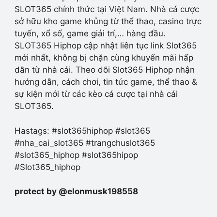
SLOT365 chính thức tại Việt Nam. Nhà cá cược
sở hữu kho game khủng từ thể thao, casino trực
tuyến, xổ số, game giải trí,… hàng đầu.
SLOT365 Hiphop cập nhật liên tục link Slot365
mới nhất, không bị chặn cùng khuyến mãi hấp
dẫn từ nhà cái. Theo dõi Slot365 Hiphop nhận
hướng dẫn, cách chơi, tin tức game, thể thao &
sự kiện mới từ các kèo cá cược tại nhà cái
SLOT365.
Hastags: #slot365hiphop #slot365
#nha_cai_slot365 #trangchuslot365
#slot365_hiphop #slot365hipop
#Slot365_hiphop
protect by @elonmusk198558