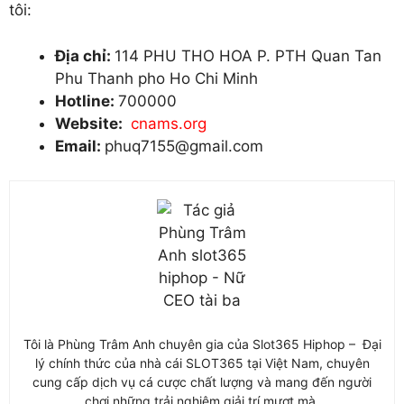
tôi:
Địa chỉ:
114 PHU THO HOA P. PTH Quan Tan
Phu Thanh pho Ho Chi Minh
Hotline:
700000
Website:
cnams.org
Email:
phuq7155@gmail.com
Tôi là Phùng Trâm Anh chuyên gia của Slot365 Hiphop – Đại
lý chính thức của nhà cái SLOT365 tại Việt Nam, chuyên
cung cấp dịch vụ cá cược chất lượng và mang đến người
chơi những trải nghiệm giải trí mượt mà.