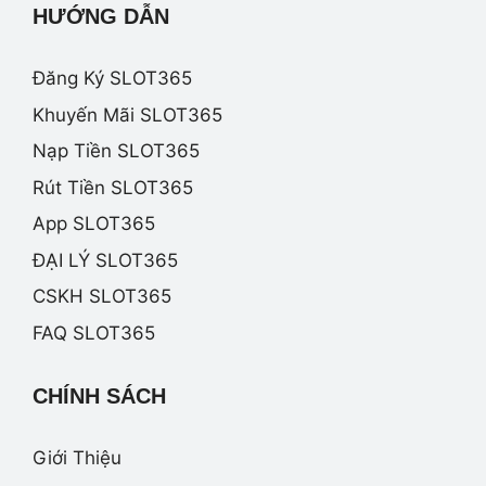
HƯỚNG DẪN
Đăng Ký SLOT365
Khuyến Mãi SLOT365
Nạp Tiền SLOT365
Rút Tiền SLOT365
App SLOT365
ĐẠI LÝ SLOT365
CSKH SLOT365
FAQ SLOT365
CHÍNH SÁCH
Giới Thiệu