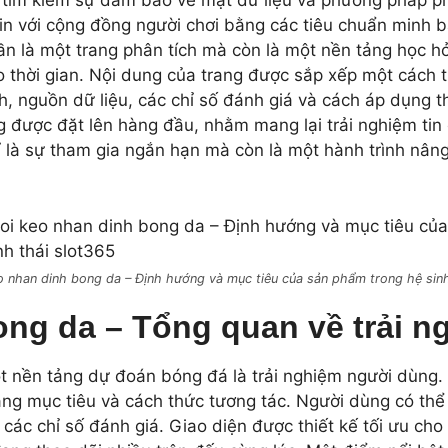
tìm kiếm sự đảm bảo về mặt dữ liệu và phương pháp ph
n với cộng đồng người chơi bằng các tiêu chuẩn minh b
n là một trang phân tích mà còn là một nền tảng học hỏi
heo thời gian. Nội dung của trang được sắp xếp một cách
, nguồn dữ liệu, các chỉ số đánh giá và cách áp dụng t
g được đặt lên hàng đầu, nhằm mang lại trải nghiệm tin
 là sự tham gia ngắn hạn mà còn là một hành trình nâng c
o nhan dinh bong da – Định hướng và mục tiêu của sản phẩm trong hệ sinh
bong da – Tổng quan về trải 
t nền tảng dự đoán bóng đá là trải nghiệm người dùng.
àng mục tiêu và cách thức tương tác. Người dùng có thể
các chỉ số đánh giá. Giao diện được thiết kế tối ưu cho