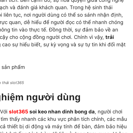
ân tích. Bên cạnh đó, sự hòa quyện giữa công nghệ
ạch và đánh giá khách quan. Trong hệ sinh thái
 liên tục, nơi người dùng có thể so sánh nhận định,
 trực quan, dễ hiểu để người đọc có thể nhanh chóng
hông tin vào thực tế. Đồng thời, sự đảm bảo về an
 cậy cho cộng đồng người chơi. Chính vì vậy,
trải
ao sự hiểu biết, sự kỳ vọng và sự tự tin khi đối mặt
 thái slot365
nghiệm người dùng
 Với
slot365
soi keo nhan dinh bong da
, người chơi
 tìm thấy nhanh các khu vực phân tích chính, các mẫu
 cả thiết bị di động và máy tính để bàn, đảm bảo hiệu