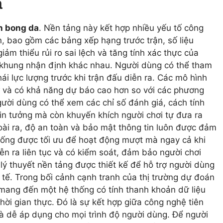
a
h bong da
. Nền tảng này kết hợp nhiều yếu tố công
n, bao gồm các bảng xếp hạng trước trận, số liệu
iảm thiểu rủi ro sai lệch và tăng tính xác thực của
c khung nhận định khác nhau. Người dùng có thể tham
i lực lượng trước khi trận đấu diễn ra. Các mô hình
sở và có khả năng dự báo cao hơn so với các phương
gười dùng có thể xem các chỉ số đánh giá, cách tính
in tưởng mà còn khuyến khích người chơi tự đưa ra
goài ra, độ an toàn và bảo mật thông tin luôn được đảm
thống được tối ưu để hoạt động mượt mà ngay cả khi
ễn ra liên tục và có kiểm soát, đảm bảo người chơi
lý thuyết nền tảng được thiết kế để hỗ trợ người dùng
 tế. Trong bối cảnh cạnh tranh của thị trường dự đoán
mang đến một hệ thống có tính thanh khoản dữ liệu
hời gian thực. Đó là sự kết hợp giữa công nghệ tiên
và dễ áp dụng cho mọi trình độ người dùng. Để người