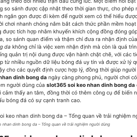
ng theo dõi nhiều trận đấu cùng lúc. Một điểm nổi bật l
ảng so sánh được cập nhật theo thời gian thực, cho phép
hích ngắn gọn được đi kèm để người xem có thể hiểu được
ời chơi nhanh chóng nắm bắt cách thức phần mềm hoạt đ
g được tích hợp nhằm khuyến khích cộng đồng đóng góp ý
a, so sánh quan điểm và thậm chí đưa ra nhận định của r
ng da
không chỉ là việc xem nhận định mà còn là quá trì
 quản trị nội dung được vận hành chặt chẽ, với các tiê
 từ nhiều nguồn dữ liệu bóng đá uy tín và được xử lý q
y cho các quyết định cược hợp lý, đồng thời giúp người 
 nhan dinh bong da
ngày càng phong phú, người chơi có t
hiệm người dùng của
slot365 soi keo nhan dinh bong da
hơi cảm thấy an tâm, đồng thời có thêm công cụ để biến
đấu bóng đá có sự cạnh tranh cao.
o nhan dinh bong da – Tổng quan về trải nghiệm người dùng