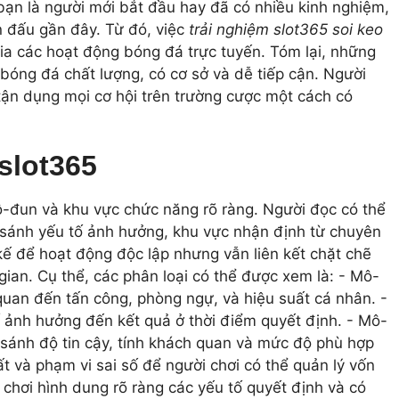
bạn là người mới bắt đầu hay đã có nhiều kinh nghiệm,
ận đấu gần đây. Từ đó, việc
trải nghiệm slot365 soi keo
gia các hoạt động bóng đá trực tuyến. Tóm lại, những
bóng đá chất lượng, có cơ sở và dễ tiếp cận. Người
tận dụng mọi cơ hội trên trường cược một cách có
slot365
-đun và khu vực chức năng rõ ràng. Người đọc có thể
 sánh yếu tố ảnh hưởng, khu vực nhận định từ chuyên
kế để hoạt động độc lập nhưng vẫn liên kết chặt chẽ
ian. Cụ thể, các phân loại có thể được xem là: - Mô-
n quan đến tấn công, phòng ngự, và hiệu suất cá nhân. -
ố ảnh hưởng đến kết quả ở thời điểm quyết định. - Mô-
sánh độ tin cậy, tính khách quan và mức độ phù hợp
t và phạm vi sai số để người chơi có thể quản lý vốn
chơi hình dung rõ ràng các yếu tố quyết định và có