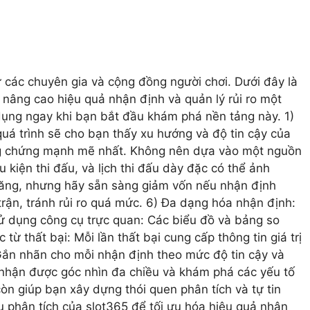
ừ các chuyên gia và cộng đồng người chơi. Dưới đây là
nâng cao hiệu quả nhận định và quản lý rủi ro một
dụng ngay khi bạn bắt đầu khám phá nền tảng này. 1)
uá trình sẽ cho bạn thấy xu hướng và độ tin cậy của
bằng chứng mạnh mẽ nhất. Không nên dựa vào một nguồn
 kiện thi đấu, và lịch thi đấu dày đặc có thể ảnh
m năng, nhưng hãy sẵn sàng giảm vốn nếu nhận định
trận, tránh rủi ro quá mức. 6) Đa dạng hóa nhận định:
Sử dụng công cụ trực quan: Các biểu đồ và bảng so
ừ thất bại: Mỗi lần thất bại cung cấp thông tin giá trị
: Gắn nhãn cho mỗi nhận định theo mức độ tin cậy và
 nhận được góc nhìn đa chiều và khám phá các yếu tố
n giúp bạn xây dựng thói quen phân tích và tự tin
 phân tích của slot365 để tối ưu hóa hiệu quả nhận