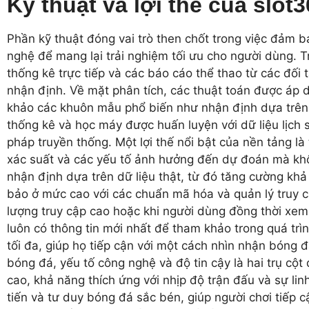
Kỹ thuật và lợi thế của slot
Phần kỹ thuật đóng vai trò then chốt trong việc đảm b
nghệ để mang lại trải nghiệm tối ưu cho người dùng. T
thống kê trực tiếp và các báo cáo thể thao từ các đối t
nhận định. Về mặt phân tích, các thuật toán được áp 
khảo các khuôn mẫu phổ biến như nhận định dựa trên hi
thống kê và học máy được huấn luyện với dữ liệu lịch 
pháp truyền thống. Một lợi thế nổi bật của nền tảng l
xác suất và các yếu tố ảnh hưởng đến dự đoán mà khôn
nhận định dựa trên dữ liệu thật, từ đó tăng cường khả
bảo ở mức cao với các chuẩn mã hóa và quản lý truy c
lượng truy cập cao hoặc khi người dùng đồng thời xem 
luôn có thông tin mới nhất để tham khảo trong quá trì
tối đa, giúp họ tiếp cận với một cách nhìn nhận bóng 
bóng đá, yếu tố công nghệ và độ tin cậy là hai trụ cột
cao, khả năng thích ứng với nhịp độ trận đấu và sự lin
tiến và tư duy bóng đá sắc bén, giúp người chơi tiếp