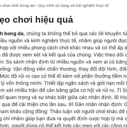
o nhan dinh bong da – Quy trình sử dụng và trải nghiệm thực tế
ẹo chơi hiệu quả
nh bong da
, chúng ta không thể bỏ qua các lời khuyên t
iều nguồn và kinh nghiệm thực tế, nhằm giúp người đọc 
hợp với nhiều phong cách chơi khác nhau và có thể áp 
h đã được xem xét và kết quả của chúng. Việc theo dõi q
n tin: So sánh nhận định từ nhiều nguồn và xem ai có 
ởng: Vận động viên chấn thương, thay đổi đội hình, điều
o: Mức độ rủi ro cao có thể đi kèm với phần thưởng tiề
lý vốn thông minh: Thiết lập ngân sách và giới hạn mỗi 
m xét nhiều trận để cân bằng giữa cơ hội và rủi ro. 7) 
quan trọng và sự khác biệt giữa các nhận định. 8) Học t
bỏ qua để cải thiện cho lần sau. 9) Gắn nhãn nhận định
Tham khảo cộng đồng: Thảo luận với người chơi khác để
 chỉ nhằm giúp bạn đưa ra quyết định cược hợp lý mà cò
hơn, người dùng có thể kết hợp các mẹo với các công cụ