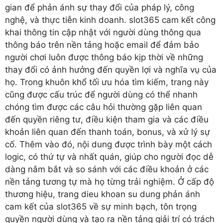
gian để phản ánh sự thay đổi của pháp lý, công
nghệ, và thực tiễn kinh doanh. slot365 cam kết công
khai thông tin cập nhật với người dùng thông qua
thông báo trên nền tảng hoặc email để đảm bảo
người chơi luôn được thông báo kịp thời về những
thay đổi có ảnh hưởng đến quyền lợi và nghĩa vụ của
họ. Trong khuôn khổ tối ưu hóa tìm kiếm, trang này
cũng được cấu trúc để người dùng có thể nhanh
chóng tìm được các câu hỏi thường gặp liên quan
đến quyền riêng tư, điều kiện tham gia và các điều
khoản liên quan đến thanh toán, bonus, và xử lý sự
cố. Thêm vào đó, nội dung được trình bày một cách
logic, có thứ tự và nhất quán, giúp cho người đọc dễ
dàng nắm bắt và so sánh với các điều khoản ở các
nền tảng tương tự mà họ từng trải nghiệm. Ở cấp độ
thương hiệu, trang dieu khoan su dung phản ánh
cam kết của slot365 về sự minh bạch, tôn trọng
quyền người dùng và tạo ra nền tảng giải trí có trách