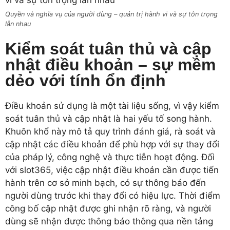
Quyền và nghĩa vụ của người dùng – quản trị hành vi và sự tôn trọng
lẫn nhau
Kiểm soát tuân thủ và cập
nhật điều khoản – sự mềm
dẻo với tính ổn định
Điều khoản sử dụng là một tài liệu sống, vì vậy kiểm
soát tuân thủ và cập nhật là hai yếu tố song hành.
Khuôn khổ này mô tả quy trình đánh giá, rà soát và
cập nhật các điều khoản để phù hợp với sự thay đổi
của pháp lý, công nghệ và thực tiễn hoạt động. Đối
với slot365, việc cập nhật điều khoản cần được tiến
hành trên cơ sở minh bạch, có sự thông báo đến
người dùng trước khi thay đổi có hiệu lực. Thời điểm
công bố cập nhật được ghi nhận rõ ràng, và người
dùng sẽ nhận được thông báo thông qua nền tảng