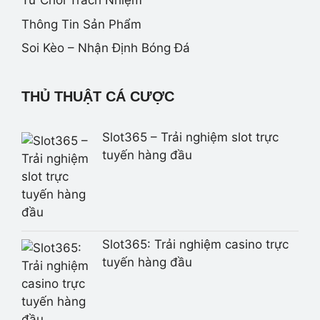
Từ Chối Trách Nhiệm
Thông Tin Sản Phẩm
Soi Kèo – Nhận Định Bóng Đá
THỦ THUẬT CÁ CƯỢC
Slot365 – Trải nghiệm slot trực
tuyến hàng đầu
Slot365: Trải nghiệm casino trực
tuyến hàng đầu