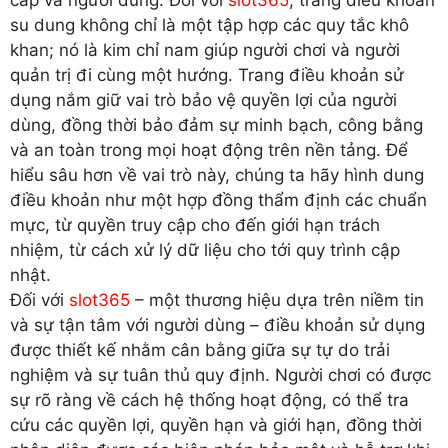
cấp và người dùng. Đối với
slot365
, trang dieu khoan
su dung không chỉ là một tập hợp các quy tắc khô
khan; nó là kim chỉ nam giúp người chơi và người
quản trị đi cùng một hướng. Trang điều khoản sử
dụng nắm giữ vai trò bảo vệ quyền lợi của người
dùng, đồng thời bảo đảm sự minh bạch, công bằng
và an toàn trong mọi hoạt động trên nền tảng. Để
hiểu sâu hơn về vai trò này, chúng ta hãy hình dung
điều khoản như một hợp đồng thẩm định các chuẩn
mực, từ quyền truy cập cho đến giới hạn trách
nhiệm, từ cách xử lý dữ liệu cho tới quy trình cập
nhật.
Đối với
slot365
– một thương hiệu dựa trên niềm tin
và sự tận tâm với người dùng – điều khoản sử dụng
được thiết kế nhằm cân bằng giữa sự tự do trải
nghiệm và sự tuân thủ quy định. Người chơi có được
sự rõ ràng về cách hệ thống hoạt động, có thể tra
cứu các quyền lợi, quyền hạn và giới hạn, đồng thời