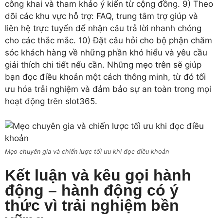
công khai và tham khảo ý kiến từ cộng đồng. 9) Theo
dõi các khu vực hỗ trợ: FAQ, trung tâm trợ giúp và
liên hệ trực tuyến để nhận câu trả lời nhanh chóng
cho các thắc mắc. 10) Đặt câu hỏi cho bộ phận chăm
sóc khách hàng về những phần khó hiểu và yêu cầu
giải thích chi tiết nếu cần. Những mẹo trên sẽ giúp
bạn đọc điều khoản một cách thông minh, từ đó tối
ưu hóa trải nghiệm và đảm bảo sự an toàn trong mọi
hoạt động trên slot365.
Mẹo chuyên gia và chiến lược tối ưu khi đọc điều khoản
Kết luận và kêu gọi hành
động – hành động có ý
thức vì trải nghiệm bền