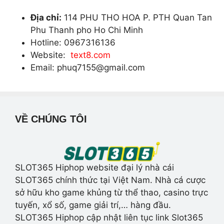
Địa chỉ:
114 PHU THO HOA P. PTH Quan Tan
Phu Thanh pho Ho Chi Minh
Hotline: 0967316136
Website:
text8.com
Email:
phuq7155@gmail.com
VỀ CHÚNG TÔI
SLOT365 Hiphop website đại lý nhà cái
SLOT365 chính thức tại Việt Nam. Nhà cá cược
sở hữu kho game khủng từ thể thao, casino trực
tuyến, xổ số, game giải trí,… hàng đầu.
SLOT365 Hiphop cập nhật liên tục link Slot365