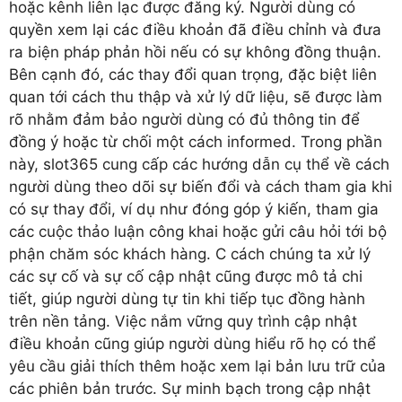
hoặc kênh liên lạc được đăng ký. Người dùng có
quyền xem lại các điều khoản đã điều chỉnh và đưa
ra biện pháp phản hồi nếu có sự không đồng thuận.
Bên cạnh đó, các thay đổi quan trọng, đặc biệt liên
quan tới cách thu thập và xử lý dữ liệu, sẽ được làm
rõ nhằm đảm bảo người dùng có đủ thông tin để
đồng ý hoặc từ chối một cách informed. Trong phần
này, slot365 cung cấp các hướng dẫn cụ thể về cách
người dùng theo dõi sự biến đổi và cách tham gia khi
có sự thay đổi, ví dụ như đóng góp ý kiến, tham gia
các cuộc thảo luận công khai hoặc gửi câu hỏi tới bộ
phận chăm sóc khách hàng. C cách chúng ta xử lý
các sự cố và sự cố cập nhật cũng được mô tả chi
tiết, giúp người dùng tự tin khi tiếp tục đồng hành
trên nền tảng. Việc nắm vững quy trình cập nhật
điều khoản cũng giúp người dùng hiểu rõ họ có thể
yêu cầu giải thích thêm hoặc xem lại bản lưu trữ của
các phiên bản trước. Sự minh bạch trong cập nhật