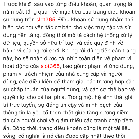
Trước khi đi sâu vào từng điều khoản, quan trọng là
nắm bắt tổng quan về mục tiêu của trang dieu khoan
su dung trên
slot365
. Điều khoản sử dụng nhằm thể
hiện các nguyên tắc cơ bản cho việc truy cập và sử
dụng nền tảng, đồng thời mô tả cách hệ thống xử lý
dữ liệu, quyền sở hữu trí tuệ, và các quy định về
hành vi của người chơi. Khi người dùng tiếp cận trang
này, họ sẽ nhận được cái nhìn toàn diện về phạm vi
hoạt động của
slot365
, bao gồm: phạm vi ứng dụng,
phạm vi trách nhiệm của nhà cung cấp và người
dùng, các điều kiện để tham gia, các trường hợp cần
sự chấp thuận của người dùng, và các cơ chế bảo vệ
quyền lợi cho cả hai phía. Trong một hệ sinh thái giải
trí trực tuyến, sự đáng tin cậy và minh bạch của
thông tin là yếu tố then chốt giúp tăng cường niềm
tin của người chơi và giảm thiểu các tranh chấp tiềm
ẩn. Đồng thời, trang điều khoản cũng là một tài liệu
sống, có nghĩa là nó cần được cập nhật theo thời