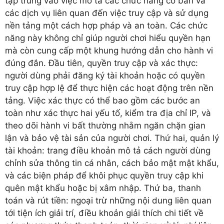
tập trung vào việc mô tả các chức năng cơ bản và
các dịch vụ liên quan đến việc truy cập và sử dụng
nền tảng một cách hợp pháp và an toàn. Các chức
năng này không chỉ giúp người chơi hiểu quyền hạn
mà còn cung cấp một khung hướng dẫn cho hành vi
đúng đắn. Đầu tiên, quyền truy cập và xác thực:
người dùng phải đăng ký tài khoản hoặc có quyền
truy cập hợp lệ để thực hiện các hoạt động trên nền
tảng. Việc xác thực có thể bao gồm các bước an
toàn như xác thực hai yếu tố, kiểm tra địa chỉ IP, và
theo dõi hành vi bất thường nhằm ngăn chặn gian
lận và bảo vệ tài sản của người chơi. Thứ hai, quản lý
tài khoản: trang điều khoản mô tả cách người dùng
chỉnh sửa thông tin cá nhân, cách bảo mật mật khẩu,
và các biện pháp để khôi phục quyền truy cập khi
quên mật khẩu hoặc bị xâm nhập. Thứ ba, thanh
toán và rút tiền: ngoại trừ những nội dung liên quan
tới tiện ích giải trí, điều khoản giải thích chi tiết về