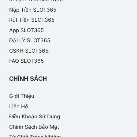
Nạp Tiền SLOT365
Rút Tiền SLOT365
App SLOT365
ĐẠI LÝ SLOT365
CSKH SLOT365
FAQ SLOT365
CHÍNH SÁCH
Giới Thiệu
Liên Hệ
Điều Khoản Sử Dụng
Chính Sách Bảo Mật