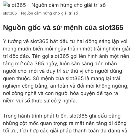
slot365 – Nguồn cảm hứng cho giải trí số
Nguồn gốc và sứ mệnh của slot365
Ý tưởng về slot365 bắt đầu từ hai đồng sáng lập với
mong muốn biến mỗi ngày thành một trải nghiệm giải
trí độc đáo. Tên gọi slot365 gợi lên hình ảnh một nền
tảng mở cửa 365 ngày, luôn sẵn sàng đón nhận
người chơi mới và duy trì sự thú vị cho người dùng
quen thuộc. Sứ mệnh của slot365 là mang lại trải
nghiệm công bằng, an toàn và đổi mới không ngừng,
nơi công nghệ và con người hòa quyện để tạo ra
niềm vui số thực sự có ý nghĩa.
Trong hành trình phát triển, slot365 ghi dấu bằng
những cột mốc quan trọng: ra mắt nền tảng di động
tối ưu, tích hợp các giải pháp thanh toán đa dạng và