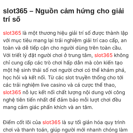
slot365 – Nguồn cảm hứng cho giải
trí số
slot365
là một thương hiệu giải trí số được thành lập
với mục tiêu mang lại trải nghiệm giải trí cao cấp, an
toàn và dễ tiếp cận cho người dùng trên toàn cầu.
Với triết lý đặt người chơi ở trung tâm,
slot365
không
chỉ cung cấp các trò chơi hấp dẫn mà còn kiến tạo
một hệ sinh thái số nơi người chơi có thể khám phá,
học hỏi và kết nối. Từ các slot truyền thống cho tới
các trải nghiệm live casino và cá cược thể thao,
slot365
nỗ lực kết nối chất lượng nội dung với công
nghệ tiên tiến nhất để đảm bảo mỗi lượt chơi đều
mang cảm giác phấn khích và an tâm.
Điểm cốt lõi của
slot365
là sự tối giản hóa quy trình
chơi và thanh toán, giúp người mới nhanh chóng làm