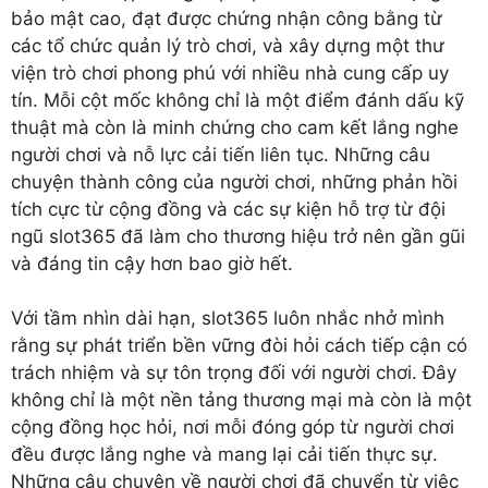
bảo mật cao, đạt được chứng nhận công bằng từ
các tổ chức quản lý trò chơi, và xây dựng một thư
viện trò chơi phong phú với nhiều nhà cung cấp uy
tín. Mỗi cột mốc không chỉ là một điểm đánh dấu kỹ
thuật mà còn là minh chứng cho cam kết lắng nghe
người chơi và nỗ lực cải tiến liên tục. Những câu
chuyện thành công của người chơi, những phản hồi
tích cực từ cộng đồng và các sự kiện hỗ trợ từ đội
ngũ slot365 đã làm cho thương hiệu trở nên gần gũi
và đáng tin cậy hơn bao giờ hết.
Với tầm nhìn dài hạn, slot365 luôn nhắc nhở mình
rằng sự phát triển bền vững đòi hỏi cách tiếp cận có
trách nhiệm và sự tôn trọng đối với người chơi. Đây
không chỉ là một nền tảng thương mại mà còn là một
cộng đồng học hỏi, nơi mỗi đóng góp từ người chơi
đều được lắng nghe và mang lại cải tiến thực sự.
Những câu chuyện về người chơi đã chuyển từ việc