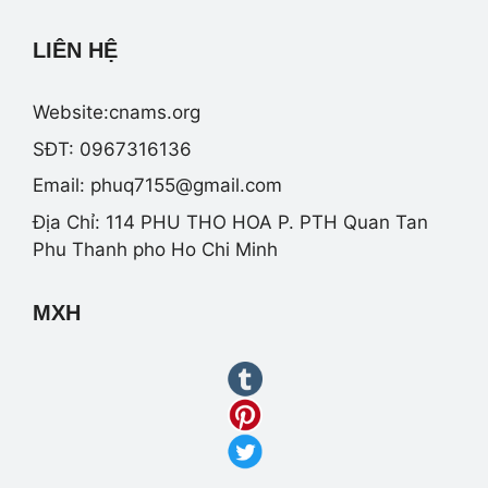
LIÊN HỆ
Website:cnams.org
SĐT: 0967316136
Email:
phuq7155@gmail.com
Địa Chỉ: 114 PHU THO HOA P. PTH Quan Tan
Phu Thanh pho Ho Chi Minh
MXH