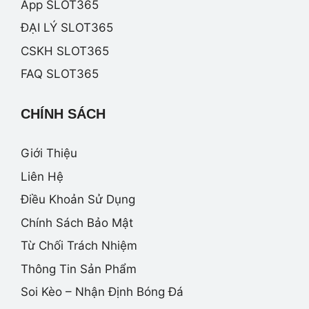
App SLOT365
ĐẠI LÝ SLOT365
CSKH SLOT365
FAQ SLOT365
CHÍNH SÁCH
Giới Thiệu
Liên Hệ
Điều Khoản Sử Dụng
Chính Sách Bảo Mật
Từ Chối Trách Nhiệm
Thông Tin Sản Phẩm
Soi Kèo – Nhận Định Bóng Đá