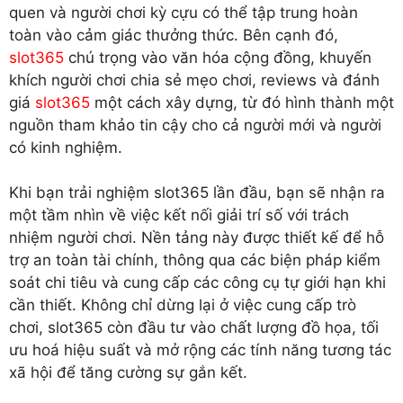
quen và người chơi kỳ cựu có thể tập trung hoàn
toàn vào cảm giác thưởng thức. Bên cạnh đó,
slot365
chú trọng vào văn hóa cộng đồng, khuyến
khích người chơi chia sẻ mẹo chơi, reviews và đánh
giá
slot365
một cách xây dựng, từ đó hình thành một
nguồn tham khảo tin cậy cho cả người mới và người
có kinh nghiệm.
Khi bạn trải nghiệm slot365 lần đầu, bạn sẽ nhận ra
một tầm nhìn về việc kết nối giải trí số với trách
nhiệm người chơi. Nền tảng này được thiết kế để hỗ
trợ an toàn tài chính, thông qua các biện pháp kiểm
soát chi tiêu và cung cấp các công cụ tự giới hạn khi
cần thiết. Không chỉ dừng lại ở việc cung cấp trò
chơi, slot365 còn đầu tư vào chất lượng đồ họa, tối
ưu hoá hiệu suất và mở rộng các tính năng tương tác
xã hội để tăng cường sự gắn kết.