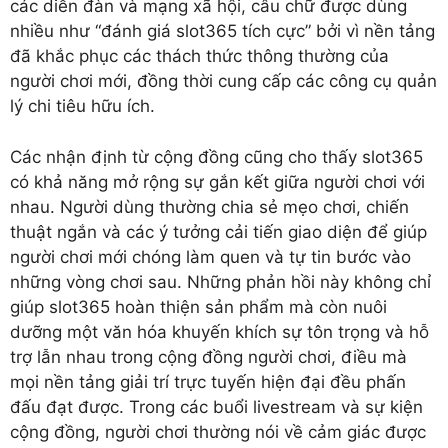
các diễn đàn và mạng xã hội, câu chữ được dùng
nhiều như “đánh giá slot365 tích cực” bởi vì nền tảng
đã khắc phục các thách thức thông thường của
người chơi mới, đồng thời cung cấp các công cụ quản
lý chi tiêu hữu ích.
Các nhận định từ cộng đồng cũng cho thấy slot365
có khả năng mở rộng sự gắn kết giữa người chơi với
nhau. Người dùng thường chia sẻ mẹo chơi, chiến
thuật ngắn và các ý tưởng cải tiến giao diện để giúp
người chơi mới chóng làm quen và tự tin bước vào
những vòng chơi sau. Những phản hồi này không chỉ
giúp slot365 hoàn thiện sản phẩm mà còn nuôi
dưỡng một văn hóa khuyến khích sự tôn trọng và hỗ
trợ lẫn nhau trong cộng đồng người chơi, điều mà
mọi nền tảng giải trí trực tuyến hiện đại đều phấn
đấu đạt được. Trong các buổi livestream và sự kiện
cộng đồng, người chơi thường nói về cảm giác được