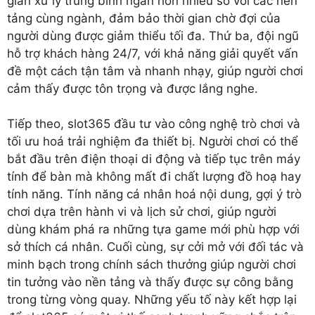
gian xử lý trung bình ngắn hơn nhiều so với các nền
tảng cùng ngành, đảm bảo thời gian chờ đợi của
người dùng được giảm thiểu tối đa. Thứ ba, đội ngũ
hỗ trợ khách hàng 24/7, với khả năng giải quyết vấn
đề một cách tận tâm và nhanh nhạy, giúp người chơi
cảm thấy được tôn trọng và được lắng nghe.
Tiếp theo, slot365 đầu tư vào công nghệ trò chơi và
tối ưu hoá trải nghiệm đa thiết bị. Người chơi có thể
bắt đầu trên điện thoại di động và tiếp tục trên máy
tính để bàn mà không mất đi chất lượng đồ hoạ hay
tính năng. Tính năng cá nhân hoá nội dung, gợi ý trò
chơi dựa trên hành vi và lịch sử chơi, giúp người
dùng khám phá ra những tựa game mới phù hợp với
sở thích cá nhân. Cuối cùng, sự cởi mở với đối tác và
minh bạch trong chính sách thưởng giúp người chơi
tin tưởng vào nền tảng và thấy được sự công bằng
trong từng vòng quay. Những yếu tố này kết hợp lại