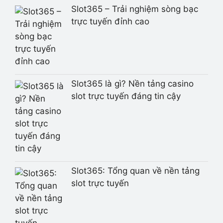
Slot365 – Trải nghiệm sòng bạc
trực tuyến đỉnh cao
Slot365 là gì? Nền tảng casino
slot trực tuyến đáng tin cậy
Slot365: Tổng quan về nền tảng
slot trực tuyến