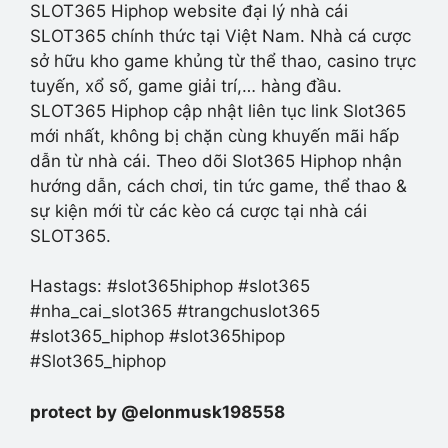
SLOT365 Hiphop website đại lý nhà cái
SLOT365 chính thức tại Việt Nam. Nhà cá cược
sở hữu kho game khủng từ thể thao, casino trực
tuyến, xổ số, game giải trí,… hàng đầu.
SLOT365 Hiphop cập nhật liên tục link Slot365
mới nhất, không bị chặn cùng khuyến mãi hấp
dẫn từ nhà cái. Theo dõi Slot365 Hiphop nhận
hướng dẫn, cách chơi, tin tức game, thể thao &
sự kiện mới từ các kèo cá cược tại nhà cái
SLOT365.
Hastags: #slot365hiphop #slot365
#nha_cai_slot365 #trangchuslot365
#slot365_hiphop #slot365hipop
#Slot365_hiphop
protect by @elonmusk198558