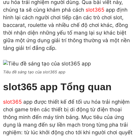
ưu hóa trải nghiệm người dùng. Qua bài viết này,
chúng ta sẽ cùng khám phá cách
slot365
app định
hình lại cách người chơi tiếp cận các trò chơi slot,
baccarat, roulette và nhiều chế độ chơi khác, đồng
thời nhận diện những yếu tố mang lại sự khác biệt
giữa một ứng dụng giải trí thông thường và một nền
tảng giải trí đẳng cấp.
Tiêu đề sáng tạo của slot365 app
slot365 app Tổng quan
slot365
app được thiết kế để tối ưu hóa trải nghiệm
chơi game trên các thiết bị di động từ điện thoại
thông minh đến máy tính bảng. Mục tiêu của ứng
dụng là mang đến sự liền mạch trong từng pha trải
nghiệm: từ lúc khởi động cho tới khi người chơi quyết