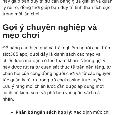
này giúp bạn duy trì sự cân bằng giữa giải trí và quản
lý rủi ro, đồng thời giúp bạn duy trì tinh thần tích cực
trong mỗi lần chơi.
Gợi ý chuyên nghiệp và
mẹo chơi
Để nâng cao hiệu quả và trải nghiệm người chơi trên
slot365 app, dưới đây là danh sách các mẹo và
chiến lược mà bạn có thể tham khảo. Những gợi ý
này được rút ra từ quan sát thực tế trên nền tảng, từ
phản hồi của cộng đồng người chơi và từ các nguyên
tắc quản lý rủi ro trong trò chơi casino trực tuyến.
Lưu ý rằng mọi chiến lược cần được áp dụng một
cách có kiểm soát và phù hợp với ngân sách cá
nhân.
Phân bổ ngân sách hợp lý:
Xác định mức chi