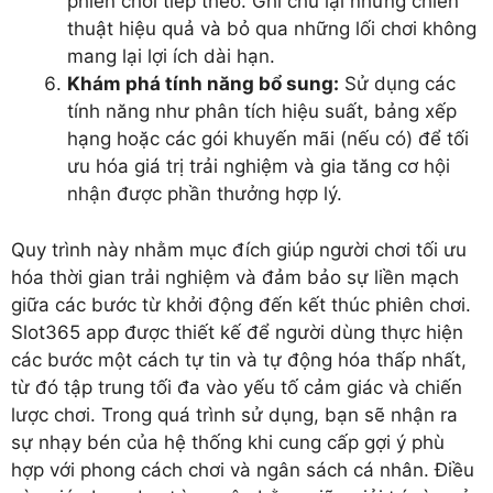
phiên chơi tiếp theo. Ghi chú lại những chiến
thuật hiệu quả và bỏ qua những lối chơi không
mang lại lợi ích dài hạn.
Khám phá tính năng bổ sung:
Sử dụng các
tính năng như phân tích hiệu suất, bảng xếp
hạng hoặc các gói khuyến mãi (nếu có) để tối
ưu hóa giá trị trải nghiệm và gia tăng cơ hội
nhận được phần thưởng hợp lý.
Quy trình này nhằm mục đích giúp người chơi tối ưu
hóa thời gian trải nghiệm và đảm bảo sự liền mạch
giữa các bước từ khởi động đến kết thúc phiên chơi.
Slot365 app được thiết kế để người dùng thực hiện
các bước một cách tự tin và tự động hóa thấp nhất,
từ đó tập trung tối đa vào yếu tố cảm giác và chiến
lược chơi. Trong quá trình sử dụng, bạn sẽ nhận ra
sự nhạy bén của hệ thống khi cung cấp gợi ý phù
hợp với phong cách chơi và ngân sách cá nhân. Điều