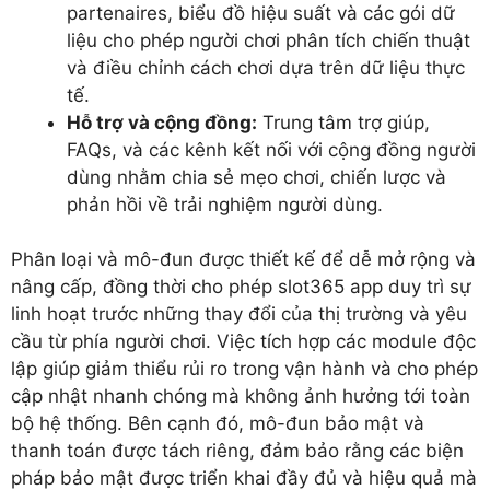
partenaires, biểu đồ hiệu suất và các gói dữ
liệu cho phép người chơi phân tích chiến thuật
và điều chỉnh cách chơi dựa trên dữ liệu thực
tế.
Hỗ trợ và cộng đồng:
Trung tâm trợ giúp,
FAQs, và các kênh kết nối với cộng đồng người
dùng nhằm chia sẻ mẹo chơi, chiến lược và
phản hồi về trải nghiệm người dùng.
Phân loại và mô-đun được thiết kế để dễ mở rộng và
nâng cấp, đồng thời cho phép slot365 app duy trì sự
linh hoạt trước những thay đổi của thị trường và yêu
cầu từ phía người chơi. Việc tích hợp các module độc
lập giúp giảm thiểu rủi ro trong vận hành và cho phép
cập nhật nhanh chóng mà không ảnh hưởng tới toàn
bộ hệ thống. Bên cạnh đó, mô-đun bảo mật và
thanh toán được tách riêng, đảm bảo rằng các biện
pháp bảo mật được triển khai đầy đủ và hiệu quả mà