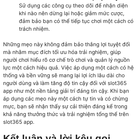
Sử dụng các công cụ theo dõi để nhận diện
khi nào nên dừng lại hoặc giảm mức cược,
đảm bảo bạn có thể tiếp tục chơi một cách có
trách nhiệm.
Những mẹo này không đảm bảo thắng lợi tuyệt đối
mà nhằm mục đích tối ưu hóa trải nghiệm, giúp
người chơi hiểu rõ cơ chế trò chơi và quản lý nguồn
lực một cách hiệu quả. Việc áp dụng một cách có hệ
thống và bền vững sẽ mang lại lợi ích lâu dài cho
người dùng và làm tăng độ tin cậy đối với slot365
app như một nền tảng giải trí đáng tin cậy. Khi bạn
áp dụng các mẹo này một cách tự tin và có chừng
mực, bạn sẽ nhận thấy sự cải thiện đáng kể trong
khả năng thưởng thức và trải nghiệm tổng thể trên
slot365 app.
Kết luận và lời kêu gọi