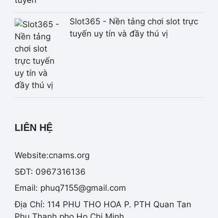
Slot365 - Nền tảng chơi slot trực
tuyến uy tín và đầy thú vị
LIÊN HỆ
Website:cnams.org
SĐT: 0967316136
Email:
phuq7155@gmail.com
Địa Chỉ: 114 PHU THO HOA P. PTH Quan Tan
Phu Thanh pho Ho Chi Minh