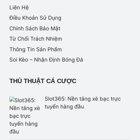
Liên Hệ
Điều Khoản Sử Dụng
Chính Sách Bảo Mật
Từ Chối Trách Nhiệm
Thông Tin Sản Phẩm
Soi Kèo – Nhận Định Bóng Đá
THỦ THUẬT CÁ CƯỢC
Slot365: Nền tảng xè bạc trực
tuyến hàng đầu