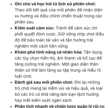
Ghi chú và học hỏi từ lịch sử phiên chơi:
Theo dõi kết quả của mỗi phiên để nhận diện
xu hướng và điều chỉnh chiến thuật trong các
phiên sau.
Kiểm soát cảm xúc:
Tránh để cảm xúc chi
phối quyết định cược. Giữ vững nhịp chơi điều
độ để bảo toàn tài sản và tận hưởng trải
nghiệm một cách bền vững.
Khám phá tính năng cá nhân hóa:
Tận dụng
các tùy chọn hiển thị, âm thanh và bố cục để
tăng cường trải nghiệm. Một giao diện thân
thiện có thể làm tăng sự tập trung và hiểu rõ
luật chơi.
Đánh giá sau mỗi phiên chơi:
Ghi lại những
trò chơi mang lại niềm vui và hiệu quả, và loại
bỏ các trò có khả năng làm bạn lệch hướng
hay mất kiểm soát ngân sách.
Phân tích nhanh về chiến lược quản lý rủi ro: