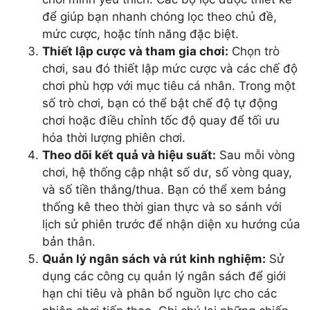
để giúp bạn nhanh chóng lọc theo chủ đề,
mức cược, hoặc tính năng đặc biệt.
Thiết lập cược và tham gia chơi:
Chọn trò
chơi, sau đó thiết lập mức cược và các chế độ
chơi phù hợp với mục tiêu cá nhân. Trong một
số trò chơi, bạn có thể bật chế độ tự động
chơi hoặc điều chỉnh tốc độ quay để tối ưu
hóa thời lượng phiên chơi.
Theo dõi kết quả và hiệu suất:
Sau mỗi vòng
chơi, hệ thống cập nhật số dư, số vòng quay,
và số tiền thắng/thua. Bạn có thể xem bảng
thống kê theo thời gian thực và so sánh với
lịch sử phiên trước để nhận diện xu hướng của
bản thân.
Quản lý ngân sách và rút kinh nghiệm:
Sử
dụng các công cụ quản lý ngân sách để giới
hạn chi tiêu và phân bổ nguồn lực cho các