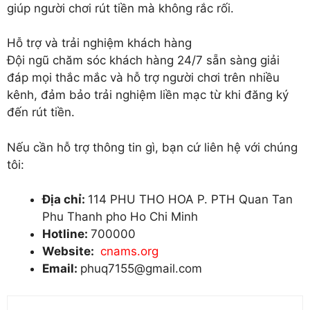
giúp người chơi rút tiền mà không rắc rối.
Hỗ trợ và trải nghiệm khách hàng
Đội ngũ chăm sóc khách hàng 24/7 sẵn sàng giải
đáp mọi thắc mắc và hỗ trợ người chơi trên nhiều
kênh, đảm bảo trải nghiệm liền mạc từ khi đăng ký
đến rút tiền.
Nếu cần hỗ trợ thông tin gì, bạn cứ liên hệ với chúng
tôi:
Địa chỉ:
114 PHU THO HOA P. PTH Quan Tan
Phu Thanh pho Ho Chi Minh
Hotline:
700000
Website:
cnams.org
Email:
phuq7155@gmail.com