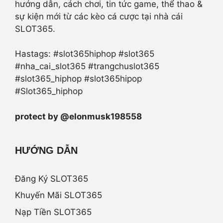
hướng dẫn, cách chơi, tin tức game, thể thao &
sự kiện mới từ các kèo cá cược tại nhà cái
SLOT365.
Hastags: #slot365hiphop #slot365
#nha_cai_slot365 #trangchuslot365
#slot365_hiphop #slot365hipop
#Slot365_hiphop
protect by @elonmusk198558
HƯỚNG DẪN
Đăng Ký SLOT365
Khuyến Mãi SLOT365
Nạp Tiền SLOT365