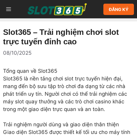
Chuyển
MENU
ĐĂNG KÝ
đến
nội
dung
Slot365 – Trải nghiệm chơi slot
trực tuyến đỉnh cao
08/10/2025
Tổng quan về Slot365
Slot365 là nền tảng chơi slot trực tuyến hiện đại,
mang đến bộ sưu tập trò chơi đa dạng từ các nhà
phát triển uy tín. Người chơi có thể trải nghiệm các
máy slot quay thưởng và các trò chơi casino khác
trong một giao diện trực quan và an toàn.
Trải nghiệm người dùng và giao diện thân thiện
Giao diện Slot365 được thiết kế tối ưu cho máy tính