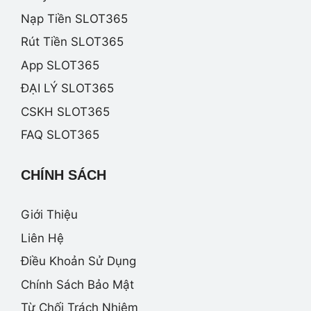
Nạp Tiền SLOT365
Rút Tiền SLOT365
App SLOT365
ĐẠI LÝ SLOT365
CSKH SLOT365
FAQ SLOT365
CHÍNH SÁCH
Giới Thiệu
Liên Hệ
Điều Khoản Sử Dụng
Chính Sách Bảo Mật
Từ Chối Trách Nhiệm