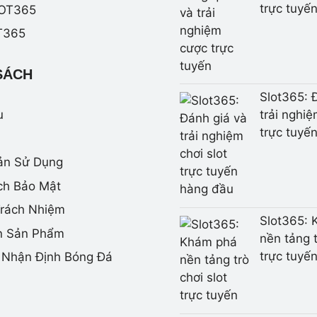
trực tuyế
OT365
T365
SÁCH
Slot365: 
u
trải nghiệ
trực tuyế
ản Sử Dụng
ch Bảo Mật
Trách Nhiệm
Slot365:
n Sản Phẩm
nền tảng t
trực tuyế
– Nhận Định Bóng Đá