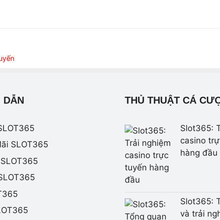
tuyến
 DẪN
THỦ THUẬT CÁ CƯ
 SLOT365
Slot365: 
casino tr
Mãi SLOT365
hàng đầu
 SLOT365
 SLOT365
T365
Slot365: 
LOT365
và trải n