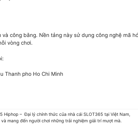
iệu và công bằng. Nền tảng này sử dụng công nghệ mã h
ỗi vòng chơi.
ôi:
u Thanh pho Ho Chi Minh
5 Hiphop – Đại lý chính thức của nhà cái SLOT365 tại Việt Nam,
và mang đến người chơi những trải nghiệm giải trí mượt mà.