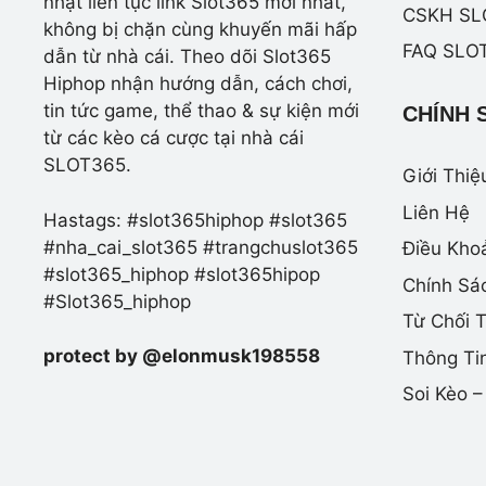
nhật liên tục link Slot365 mới nhất,
CSKH SL
không bị chặn cùng khuyến mãi hấp
FAQ SLO
dẫn từ nhà cái. Theo dõi Slot365
Hiphop nhận hướng dẫn, cách chơi,
tin tức game, thể thao & sự kiện mới
CHÍNH 
từ các kèo cá cược tại nhà cái
SLOT365.
Giới Thiệ
Liên Hệ
Hastags: #slot365hiphop #slot365
#nha_cai_slot365 #trangchuslot365
Điều Kho
#slot365_hiphop #slot365hipop
Chính Sá
#Slot365_hiphop
Từ Chối 
protect by @elonmusk198558
Thông Ti
Soi Kèo 