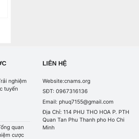
ỢC
LIÊN HỆ
Trải nghiệm
Website:cnams.org
ực tuyến
SĐT: 0967316136
Email:
phuq7155@gmail.com
Địa Chỉ: 114 PHU THO HOA P. PTH
Quan Tan Phu Thanh pho Ho Chi
Tổng quan
Minh
ghiệm cược