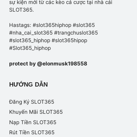
sự kiện mới từ các kèo cá cược tại nhà cái
SLOT365.
Hastags: #slot365hiphop #slot365
#nha_cai_slot365 #trangchuslot365
#slot365_hiphop #slot365hipop
#Slot365_hiphop
protect by @elonmusk198558
HƯỚNG DẪN
Đăng Ký SLOT365
Khuyến Mãi SLOT365
Nạp Tiền SLOT365
Rút Tiền SLOT365