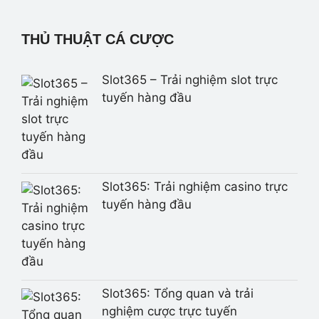
THỦ THUẬT CÁ CƯỢC
Slot365 – Trải nghiệm slot trực
tuyến hàng đầu
Slot365: Trải nghiệm casino trực
tuyến hàng đầu
Slot365: Tổng quan và trải
nghiệm cược trực tuyến