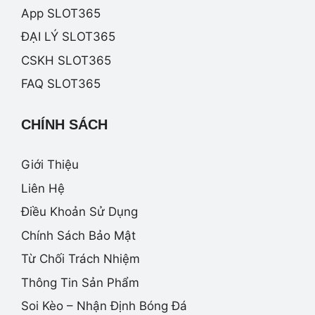
App SLOT365
ĐẠI LÝ SLOT365
CSKH SLOT365
FAQ SLOT365
CHÍNH SÁCH
Giới Thiệu
Liên Hệ
Điều Khoản Sử Dụng
Chính Sách Bảo Mật
Từ Chối Trách Nhiệm
Thông Tin Sản Phẩm
Soi Kèo – Nhận Định Bóng Đá