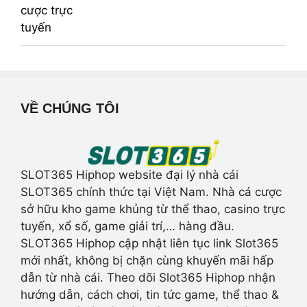
VỀ CHÚNG TÔI
SLOT365 Hiphop website đại lý nhà cái
SLOT365 chính thức tại Việt Nam. Nhà cá cược
sở hữu kho game khủng từ thể thao, casino trực
tuyến, xổ số, game giải trí,… hàng đầu.
SLOT365 Hiphop cập nhật liên tục link Slot365
mới nhất, không bị chặn cùng khuyến mãi hấp
dẫn từ nhà cái. Theo dõi Slot365 Hiphop nhận
hướng dẫn, cách chơi, tin tức game, thể thao &