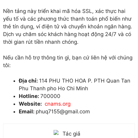
Nền tảng này triển khai mã hóa SSL, xác thực hai
yếu tố và các phương thức thanh toán phổ biến như
thẻ tín dụng, ví điện tử và chuyển khoản ngân hàng.
Dịch vụ chăm sóc khách hàng hoạt động 24/7 và có
thời gian rút tiền nhanh chóng.
Nếu cần hỗ trợ thông tin gì, bạn cứ liên hệ với chúng
tôi:
Địa chỉ:
114 PHU THO HOA P. PTH Quan Tan
Phu Thanh pho Ho Chi Minh
Hotline:
700000
Website:
cnams.org
Email:
phuq7155@gmail.com