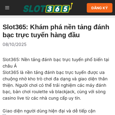
Chuyển
MENU
ĐĂNG KÝ
đến
nội
dung
Slot365: Khám phá nền tảng đánh
bạc trực tuyến hàng đầu
08/10/2025
Slot365: Nền tảng đánh bạc trực tuyến phổ biến tại
châu Á
Slot365 là nền tảng đánh bạc trực tuyến được ưa
chuộng nhờ kho trò chơi đa dạng và giao diện thân
thiện. Người chơi có thể trải nghiệm các máy đánh
bạc, bàn chơi roulette và blackjack, cùng với sòng
casino live từ các nhà cung cấp uy tín.
Giao diện người dùng hiện đại và dễ tiếp cận