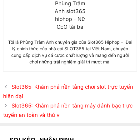
Tôi là Phùng Trâm Anh chuyên gia của Slot365 Hiphop – Đại
lý chính thức của nhà cái SLOT365 tại Việt Nam, chuyên
cung cấp dịch vụ cá cược chất lượng và mang đến người
chơi những trải nghiệm giải trí mượt mà.
Slot365: Khám phá nền tảng chơi slot trực tuyến
hiện đại
Slot365: Khám phá nền tảng máy đánh bạc trực
tuyến an toàn và thú vị
SOI KÈO, NHẬN ĐỊNH