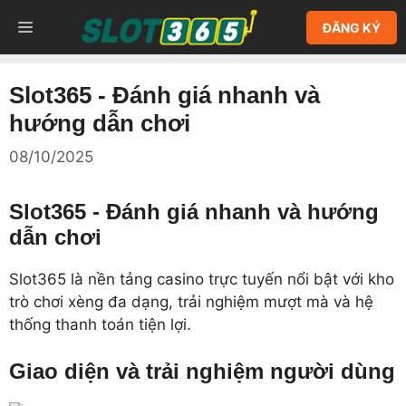
Chuyển
MENU
ĐĂNG KÝ
đến
nội
dung
Slot365 - Đánh giá nhanh và
hướng dẫn chơi
08/10/2025
Slot365 - Đánh giá nhanh và hướng
dẫn chơi
Slot365 là nền tảng casino trực tuyến nổi bật với kho
trò chơi xèng đa dạng, trải nghiệm mượt mà và hệ
thống thanh toán tiện lợi.
Giao diện và trải nghiệm người dùng