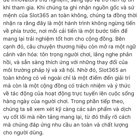
khi tham gia. Khi chúng ta ghi nhận nguồn gốc và sứ
mệnh của Slot365 an toàn không, chúng ta đồng thời
nhận ra rằng đây là một hành trình không ngừng tiến
về phía trước, nơi mỗi cải tiến là một bước tiến để
mang lại trải nghiệm tốt hơn cho cộng đồng. Bên
cạnh đó, câu chuyện thương hiệu còn mở ra một ngữ
cảnh văn hóa: tôn trọng người chơi, lắng nghe phản
hồi, và sẵn sàng thích ứng với những thay đổi của
môi trường pháp lý và xã hội. Nhờ đó, Slot365 an
toàn không có vẻ ngoài chỉ là một điểm đến giải trí
mà còn là một cộng đồng có trách nhiệm và ý thức
về tác động của hoạt động trực tuyến lên cuộc sống
hàng ngày của người chơi. Trong phần tiếp theo,
chúng ta sẽ xem xét kỹ càng các sản phẩm và dịch
vụ cốt lõi mà nền tảng mang lại, từ đó thấy rõ cách
mà chúng đáp ứng nhu cầu an toàn và chất lượng
cho người dùng.