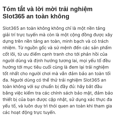
Tóm tắt và lời mời trải nghiệm
Slot365 an toàn không
Slot365 an toàn không không chỉ là một nền tảng
giải trí trực tuyến mà còn là một cộng đồng được xây
dựng trên nền tảng an toàn, minh bạch và có trách
nhiệm. Từ nguồn gốc và sứ mệnh đến các sản phẩm
cốt lõi, từ ưu điểm cạnh tranh cho tới phản hồi của
người dùng và định hướng tương lai, mọi yếu tố đều
hướng tới mục tiêu cuối cùng là đem lại trải nghiệm
tốt nhất cho người chơi mà vẫn đảm bảo an toàn tối
đa. Người dùng có thể thử trải nghiệm Slot365 an
toàn không với sự chuẩn bị đầy đủ: hãy bắt đầu
bằng việc kiểm tra các chính sách bảo mật, đảm bảo
thiết bị của bạn được cập nhật, sử dụng xác thực đa
yếu tố, và luôn duy trì thói quen an toàn khi tham gia
các hoạt động trực tuyến.