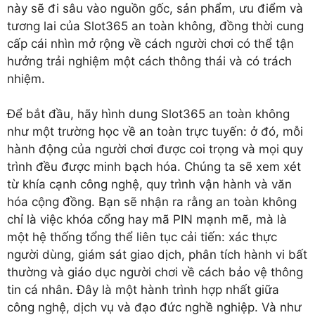
này sẽ đi sâu vào nguồn gốc, sản phẩm, ưu điểm và
tương lai của Slot365 an toàn không, đồng thời cung
cấp cái nhìn mở rộng về cách người chơi có thể tận
hưởng trải nghiệm một cách thông thái và có trách
nhiệm.
Để bắt đầu, hãy hình dung Slot365 an toàn không
như một trường học về an toàn trực tuyến: ở đó, mỗi
hành động của người chơi được coi trọng và mọi quy
trình đều được minh bạch hóa. Chúng ta sẽ xem xét
từ khía cạnh công nghệ, quy trình vận hành và văn
hóa cộng đồng. Bạn sẽ nhận ra rằng an toàn không
chỉ là việc khóa cổng hay mã PIN mạnh mẽ, mà là
một hệ thống tổng thể liên tục cải tiến: xác thực
người dùng, giám sát giao dịch, phân tích hành vi bất
thường và giáo dục người chơi về cách bảo vệ thông
tin cá nhân. Đây là một hành trình hợp nhất giữa
công nghệ, dịch vụ và đạo đức nghề nghiệp. Và như