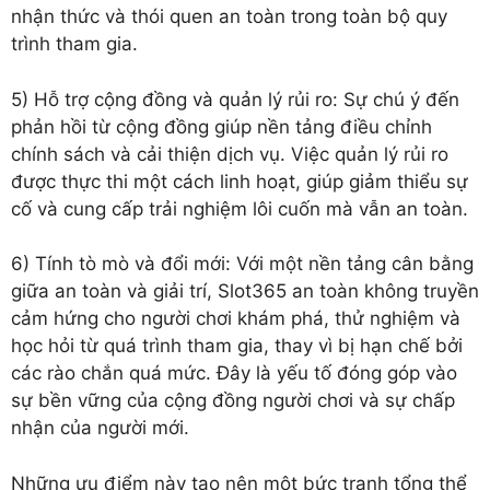
nhận thức và thói quen an toàn trong toàn bộ quy
trình tham gia.
5) Hỗ trợ cộng đồng và quản lý rủi ro: Sự chú ý đến
phản hồi từ cộng đồng giúp nền tảng điều chỉnh
chính sách và cải thiện dịch vụ. Việc quản lý rủi ro
được thực thi một cách linh hoạt, giúp giảm thiểu sự
cố và cung cấp trải nghiệm lôi cuốn mà vẫn an toàn.
6) Tính tò mò và đổi mới: Với một nền tảng cân bằng
giữa an toàn và giải trí, Slot365 an toàn không truyền
cảm hứng cho người chơi khám phá, thử nghiệm và
học hỏi từ quá trình tham gia, thay vì bị hạn chế bởi
các rào chắn quá mức. Đây là yếu tố đóng góp vào
sự bền vững của cộng đồng người chơi và sự chấp
nhận của người mới.
Những ưu điểm này tạo nên một bức tranh tổng thể