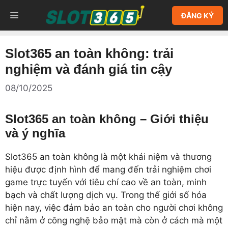
Chuyển
MENU
ĐĂNG KÝ
đến
nội
dung
Slot365 an toàn không: trải
nghiệm và đánh giá tin cậy
08/10/2025
Slot365 an toàn không – Giới thiệu
và ý nghĩa
Slot365 an toàn không là một khái niệm và thương
hiệu được định hình để mang đến trải nghiệm chơi
game trực tuyến với tiêu chí cao về an toàn, minh
bạch và chất lượng dịch vụ. Trong thế giới số hóa
hiện nay, việc đảm bảo an toàn cho người chơi không
chỉ nằm ở công nghệ bảo mật mà còn ở cách mà một