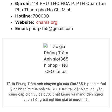
Địa chỉ:
114 PHU THO HOA P. PTH Quan Tan
Phu Thanh pho Ho Chi Minh
Hotline:
700000
Website:
cnams.org
Email:
phuq7155@gmail.com
Tôi là Phùng Trâm Anh chuyên gia của Slot365 Hiphop – Đại
lý chính thức của nhà cái SLOT365 tại Việt Nam, chuyên
cung cấp dịch vụ cá cược chất lượng và mang đến người
chơi những trải nghiệm giải trí mượt mà.