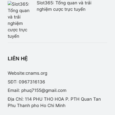
Slot365: Tổng quan và trải
nghiệm cược trực tuyến
LIÊN HỆ
Website:cnams.org
SĐT: 0967316136
Email:
phuq7155@gmail.com
Địa Chỉ: 114 PHU THO HOA P. PTH Quan Tan
Phu Thanh pho Ho Chi Minh