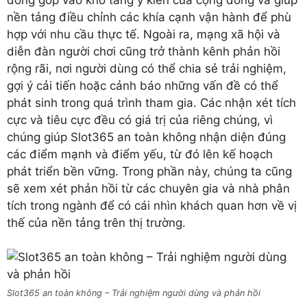
nền tảng điều chỉnh các khía cạnh vận hành để phù
hợp với nhu cầu thực tế. Ngoài ra, mạng xã hội và
diễn đàn người chơi cũng trở thành kênh phản hồi
rộng rãi, nơi người dùng có thể chia sẻ trải nghiệm,
gợi ý cải tiến hoặc cảnh báo những vấn đề có thể
phát sinh trong quá trình tham gia. Các nhận xét tích
cực và tiêu cực đều có giá trị của riêng chúng, vì
chúng giúp Slot365 an toàn không nhận diện đúng
các điểm mạnh và điểm yếu, từ đó lên kế hoạch
phát triển bền vững. Trong phần này, chúng ta cũng
sẽ xem xét phản hồi từ các chuyên gia và nhà phân
tích trong ngành để có cái nhìn khách quan hơn về vị
thế của nền tảng trên thị trường.
Slot365 an toàn không – Trải nghiệm người dùng và phản hồi